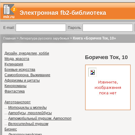
Электронная fb2-библиотека
E-mail:
Пароль:
>
>
Книга «Боричев Ток, 10»
Главная
Литература русского зарубежья
Дизайн, рукоделие, хобби
Боричев Ток, 10
Мода, красота
Кулинария
Боевые искусства
Самооборона. Выживание
Афоризмы и цитаты
Кинороманы
Фантастика
Автотранспорт
...
Мотоциклы и мопеды
...
Автобусы, троллейбусы
...
Автомобильный туризм. Автостоп
...
Велосипедный туризм
Бизнес
...
Делопроизводство