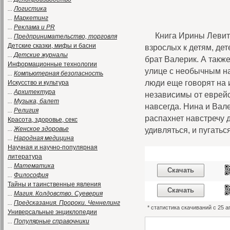
...
Логистика
...
Маркетинг
...
Реклама и PR
Книга Ирины Левит
...
Предпринимательство, торговля
Детские сказки, мифы и басни
взрослых к детям, де
...
Детские журналы
брат Валерик. А такж
Информационные технологии
улице с необычным на
...
Компьютерная безопасность
люди еще говорят на 
Искусство и культура
...
Архитектура
независимы от еврейс
...
Музыка, балет
навсегда. Нина и Вале
...
Религия
распахнет навстречу 
Красота, здоровье, секс
...
Женское здоровье
удивляться, и пугатьс
...
Народная медицина
Научная и научно-популярная
литература
...
Математика
Скачать
...
Философия
Тайны и таинственные явления
Скачать
...
Магия. Колдовство. Суеверия
...
Предсказания. Пророки. Ченнелинг
* статистика скачиваний с 25 
Универсальные энциклопедии
...
Популярные справочники