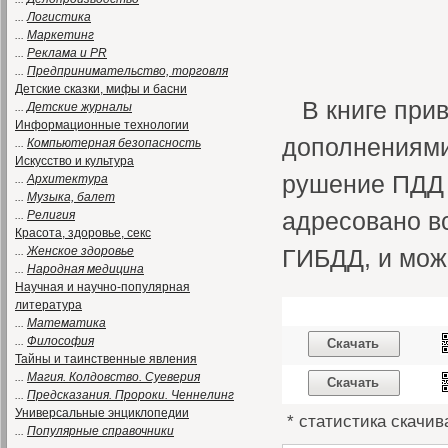
...
Логистика
...
Маркетинг
...
Реклама и PR
...
Предпринимательство, торговля
Детские сказки, мифы и басни
В книге пр
...
Детские журналы
Информационные технологии
дополнениями
...
Компьютерная безопасность
Искусство и культура
рушение ПДД 
...
Архитектура
...
Музыка, балет
адресовано вс
...
Религия
Красота, здоровье, секс
...
Женское здоровье
ГИБДД, и може
...
Народная медицина
Научная и научно-популярная
литература
...
Математика
...
Философия
Скачать
Тайны и таинственные явления
...
Магия. Колдовство. Суеверия
Скачать
...
Предсказания. Пророки. Ченнелинг
Универсальные энциклопедии
* статистика скачив
...
Популярные справочники