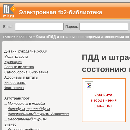
Электронная fb2-библиотека
E-mail:
Пароль:
>
>
Книга «ПДД и штрафы с последними изменениями по с
Главная
КоАП РФ
Дизайн, рукоделие, хобби
ПДД и штра
Мода, красота
Кулинария
состоянию 
Боевые искусства
Самооборона. Выживание
Афоризмы и цитаты
Кинороманы
Фантастика
Автотранспорт
...
Мотоциклы и мопеды
...
Автобусы, троллейбусы
...
Автомобильный туризм. Автостоп
...
Велосипедный туризм
Бизнес
...
Делопроизводство