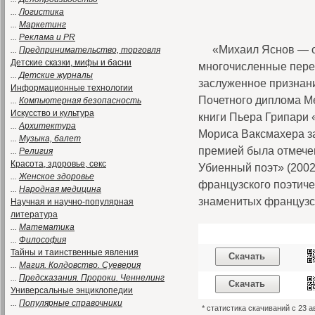
...
Логистика
...
Маркетинг
...
Реклама и PR
«Михаил Яснов — о
...
Предпринимательство, торговля
Детские сказки, мифы и басни
многочисленные пере
...
Детские журналы
заслуженное признани
Информационные технологии
Почетного диплома Ме
...
Компьютерная безопасность
Искусство и культура
книги Пьера Грипари 
...
Архитектура
Мориса Ваксмахера з
...
Музыка, балет
премией была отмече
...
Религия
Красота, здоровье, секс
Убиенный поэт» (2002
...
Женское здоровье
французского поэтиче
...
Народная медицина
знаменитых французск
Научная и научно-популярная
литература
...
Математика
...
Философия
Тайны и таинственные явления
Скачать
...
Магия. Колдовство. Суеверия
...
Предсказания. Пророки. Ченнелинг
Скачать
Универсальные энциклопедии
...
Популярные справочники
* статистика скачиваний с 23 а