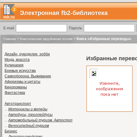
Электронная fb2-библиотека
E-mail:
Пароль:
>
>
Книга «Избранные переводы»
Главная
Классическая зарубежная поэзия
Дизайн, рукоделие, хобби
Избранные перев
Мода, красота
Кулинария
Боевые искусства
Самооборона. Выживание
Афоризмы и цитаты
Кинороманы
Фантастика
Автотранспорт
...
Мотоциклы и мопеды
...
Автобусы, троллейбусы
...
Автомобильный туризм. Автостоп
...
Велосипедный туризм
Бизнес
...
Делопроизводство