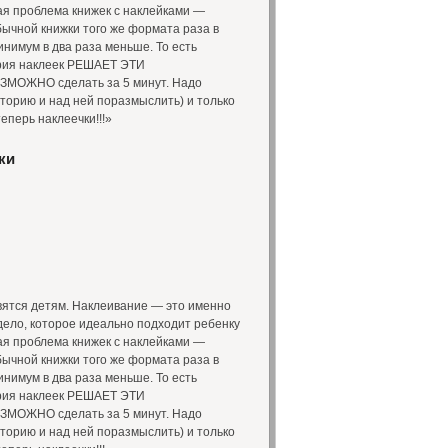
ая проблема книжек с наклейками —
бычной книжки того же формата раза в
инимум в два раза меньше. То есть
ерия наклеек РЕШАЕТ ЭТИ
ОЖНО сделать за 5 минут. Надо
сторию и над ней поразмыслить) и только
перь наклеечки!!!»
ки
вятся детям. Наклеивание — это именно
о, которое идеально подходит ребенку
ая проблема книжек с наклейками —
бычной книжки того же формата раза в
инимум в два раза меньше. То есть
ерия наклеек РЕШАЕТ ЭТИ
ОЖНО сделать за 5 минут. Надо
сторию и над ней поразмыслить) и только