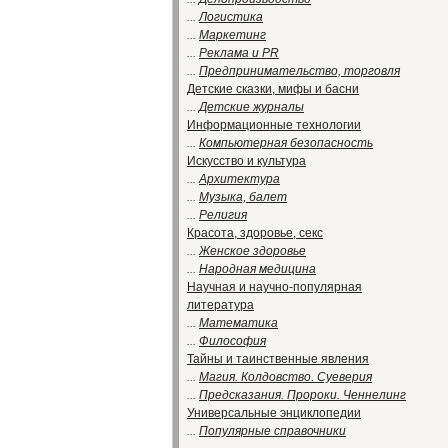
...
Логистика
...
Маркетинг
...
Реклама и PR
...
Предпринимательство, торговля
Детские сказки, мифы и басни
...
Детские журналы
Информационные технологии
...
Компьютерная безопасность
Искусство и культура
...
Архитектура
...
Музыка, балет
...
Религия
Красота, здоровье, секс
...
Женское здоровье
...
Народная медицина
Научная и научно-популярная
литература
...
Математика
...
Философия
Тайны и таинственные явления
...
Магия. Колдовство. Суеверия
...
Предсказания. Пророки. Ченнелинг
Универсальные энциклопедии
...
Популярные справочники