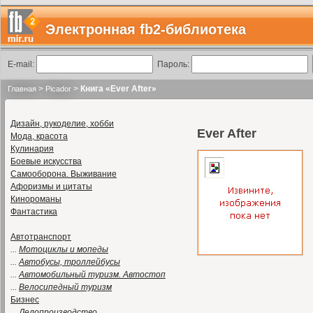
Электронная fb2-библиотека
E-mail:
Пароль:
>
>
Книга «Ever After»
Главная
Picador
Дизайн, рукоделие, хобби
Ever After
Мода, красота
Кулинария
Боевые искусства
Самооборона. Выживание
Афоризмы и цитаты
Кинороманы
Фантастика
Автотранспорт
...
Мотоциклы и мопеды
...
Автобусы, троллейбусы
...
Автомобильный туризм. Автостоп
...
Велосипедный туризм
Бизнес
...
Делопроизводство