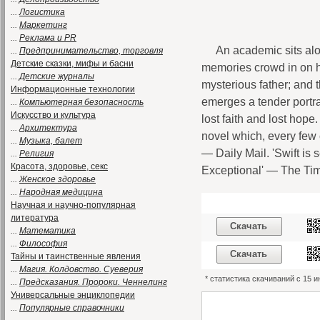
...
Логистика
...
Маркетинг
...
Реклама и PR
An academic sits alo
...
Предпринимательство, торговля
Детские сказки, мифы и басни
memories crowd in on h
...
Детские журналы
mysterious father; and 
Информационные технологии
emerges a tender portrai
...
Компьютерная безопасность
Искусство и культура
lost faith and lost hope.
...
Архитектура
novel which, every few 
...
Музыка, балет
— Daily Mail. 'Swift is 
...
Религия
Красота, здоровье, секс
Exceptional' — The Ti
...
Женское здоровье
...
Народная медицина
Научная и научно-популярная
литература
Скачать
...
Математика
...
Философия
Скачать
Тайны и таинственные явления
...
Магия. Колдовство. Суеверия
* статистика скачиваний с 15 
...
Предсказания. Пророки. Ченнелинг
Универсальные энциклопедии
...
Популярные справочники