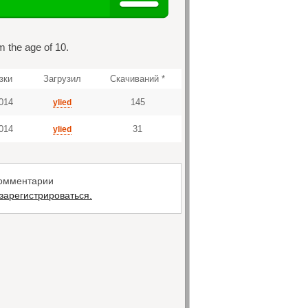
m the age of 10.
зки
Загрузил
Скачиваний *
014
145
ylied
014
31
ylied
комментарии
зарегистрироваться.