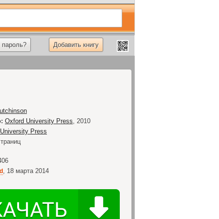
 пароль?
Добавить книгу
utchinson
:
Oxford University Press
,
2010
University Press
траниц
406
,
18 марта 2014
ed