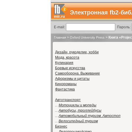
Электронная fb2-биб
E-mail:
Пароль:
>
>
Книга «Projec
Главная
Oxford University Press
Дизайн, рукоделие, хобби
Мода, красота
Кулинария
Боевые искусства
Самооборона. Выживание
Афоризмы и цитаты
Кинороманы
Фантастика
Автотранспорт
...
Мотоциклы и мопеды
...
Автобусы, троллейбусы
...
Автомобильный туризм. Автостоп
...
Велосипедный туризм
Бизнес
...
Делопроизводство