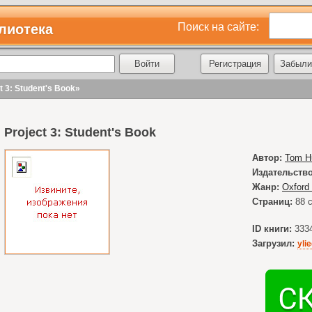
Поиск на сайте:
лиотека
Регистрация
Забыли
t 3: Student's Book»
Project 3: Student's Book
Автор:
Tom H
Издательство
Жанр:
Oxford 
Страниц:
88
с
ID книги:
333
Загрузил:
yli