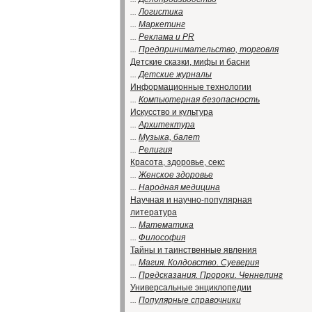
...
Логистика
...
Маркетинг
...
Реклама и PR
...
Предпринимательство, торговля
Детские сказки, мифы и басни
...
Детские журналы
Информационные технологии
...
Компьютерная безопасность
Искусство и культура
...
Архитектура
...
Музыка, балет
...
Религия
Красота, здоровье, секс
...
Женское здоровье
...
Народная медицина
Научная и научно-популярная
литература
...
Математика
...
Философия
Тайны и таинственные явления
...
Магия. Колдовство. Суеверия
...
Предсказания. Пророки. Ченнелинг
Универсальные энциклопедии
...
Популярные справочники