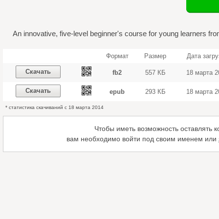
An innovative, five-level beginner's course for young learners fro
Формат
Размер
Дата загру
Скачать
fb2
557 КБ
18 марта 2
Скачать
epub
293 КБ
18 марта 2
* статистика скачиваний с 18 марта 2014
Чтобы иметь возможность оставлять 
вам необходимо войти под своим именем или