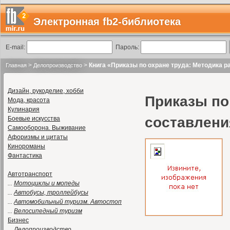
Электронная fb2-библиотека
E-mail:
Пароль:
>
>
Книга «Приказы по охране труда: Методика р
Главная
Делопроизводство
Дизайн, рукоделие, хобби
Приказы по
Мода, красота
Кулинария
составлени
Боевые искусства
Самооборона. Выживание
Афоризмы и цитаты
Кинороманы
Фантастика
Автотранспорт
...
Мотоциклы и мопеды
...
Автобусы, троллейбусы
...
Автомобильный туризм. Автостоп
...
Велосипедный туризм
Бизнес
...
Делопроизводство