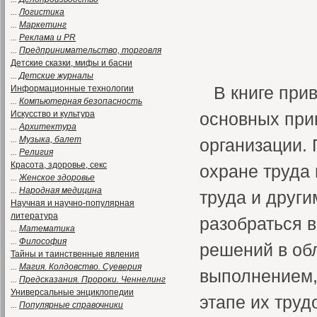
...
Логистика
...
Маркетинг
...
Реклама и PR
...
Предпринимательство, торговля
Детские сказки, мифы и басни
...
Детские журналы
В книге при
Информационные технологии
...
Компьютерная безопасность
Искусство и культура
основных прик
...
Архитектура
...
Музыка, балет
организации. 
...
Религия
Красота, здоровье, секс
охране труда
...
Женское здоровье
...
Народная медицина
труда и друг
Научная и научно-популярная
литература
разобраться в
...
Математика
...
Философия
решений в обл
Тайны и таинственные явления
...
Магия. Колдовство. Суеверия
выполнением,
...
Предсказания. Пророки. Ченнелинг
Универсальные энциклопедии
этапе их труд
...
Популярные справочники