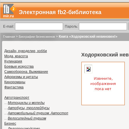
Электронная fb2-библиотека
E-mail:
Пароль:
>
>
Книга «Ходорковский невиновен!»
Главная
Биографии бизнесменов
Дизайн, рукоделие, хобби
Ходорковский нев
Мода, красота
Кулинария
Боевые искусства
Самооборона. Выживание
Афоризмы и цитаты
Кинороманы
Фантастика
Автотранспорт
...
Мотоциклы и мопеды
...
Автобусы, троллейбусы
...
Автомобильный туризм. Автостоп
...
Велосипедный туризм
Бизнес
...
Делопроизводство