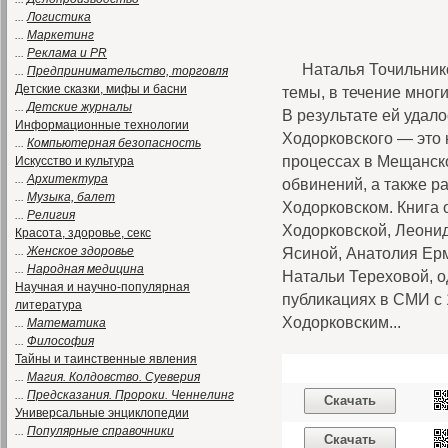
...
Логистика
...
Маркетинг
...
Реклама и PR
Наталья Точильнико
...
Предпринимательство, торговля
Детские сказки, мифы и басни
темы, в течение мног
...
Детские журналы
В результате ей удал
Информационные технологии
Ходорковского — это 
...
Компьютерная безопасность
процессах в Мещанск
Искусство и культура
...
Архитектура
обвинений, а также 
...
Музыка, балет
Ходорковском. Книга
...
Религия
Ходорковской, Леони
Красота, здоровье, секс
...
Женское здоровье
Ясиной, Анатолия Ер
...
Народная медицина
Натальи Тереховой, о
Научная и научно-популярная
публикациях в СМИ с 
литература
Ходорковским...
...
Математика
...
Философия
Тайны и таинственные явления
...
Магия. Колдовство. Суеверия
...
Предсказания. Пророки. Ченнелинг
Скачать
Универсальные энциклопедии
...
Популярные справочники
Скачать