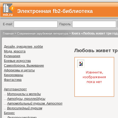
Электронная fb2-библиотека
E-mail:
Пароль:
>
>
Книга «Любовь живет три год
Главная
Современная зарубежная литература
Дизайн, рукоделие, хобби
Любовь живет тр
Мода, красота
Кулинария
Боевые искусства
Самооборона. Выживание
Афоризмы и цитаты
Кинороманы
Фантастика
Автотранспорт
...
Мотоциклы и мопеды
...
Автобусы, троллейбусы
...
Автомобильный туризм. Автостоп
...
Велосипедный туризм
Бизнес
...
Делопроизводство