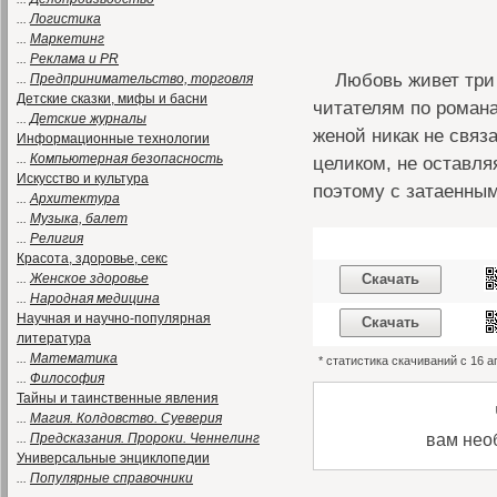
...
Логистика
...
Маркетинг
...
Реклама и PR
Любовь живет три 
...
Предпринимательство, торговля
Детские сказки, мифы и басни
читателям по романа
...
Детские журналы
женой никак не связ
Информационные технологии
...
Компьютерная безопасность
целиком, не оставля
Искусство и культура
поэтому с затаенны
...
Архитектура
...
Музыка, балет
...
Религия
Красота, здоровье, секс
...
Женское здоровье
Скачать
...
Народная медицина
Научная и научно-популярная
Скачать
литература
...
Математика
* статистика скачиваний с 16 
...
Философия
Тайны и таинственные явления
...
Магия. Колдовство. Суеверия
вам нео
...
Предсказания. Пророки. Ченнелинг
Универсальные энциклопедии
...
Популярные справочники