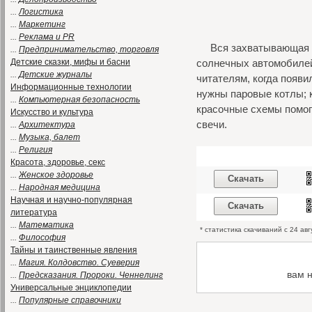
...
Логистика
...
Маркетинг
...
Реклама и PR
Вся захватывающая и
...
Предпринимательство, торговля
Детские сказки, мифы и басни
солнечных автомобилей
...
Детские журналы
читателям, когда появ
Информационные технологии
нужны паровые котлы; 
...
Компьютерная безопасность
красочные схемы помогу
Искусство и культура
свечи.
...
Архитектура
...
Музыка, балет
...
Религия
Красота, здоровье, секс
...
Женское здоровье
Скачать
...
Народная медицина
Научная и научно-популярная
Скачать
литература
...
Математика
* статистика скачиваний с 24 ав
...
Философия
Тайны и таинственные явления
...
Магия. Колдовство. Суеверия
вам 
...
Предсказания. Пророки. Ченнелинг
Универсальные энциклопедии
...
Популярные справочники