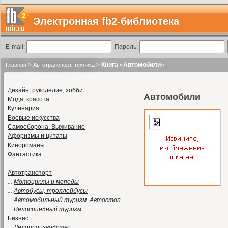
Электронная fb2-библиотека
E-mail:
Пароль:
>
>
Книга «Автомобили»
Главная
Автотранспорт, техника
Дизайн, рукоделие, хобби
Автомобили
Мода, красота
Кулинария
Боевые искусства
Самооборона. Выживание
Афоризмы и цитаты
Кинороманы
Фантастика
Автотранспорт
...
Мотоциклы и мопеды
...
Автобусы, троллейбусы
...
Автомобильный туризм. Автостоп
...
Велосипедный туризм
Бизнес
...
Делопроизводство