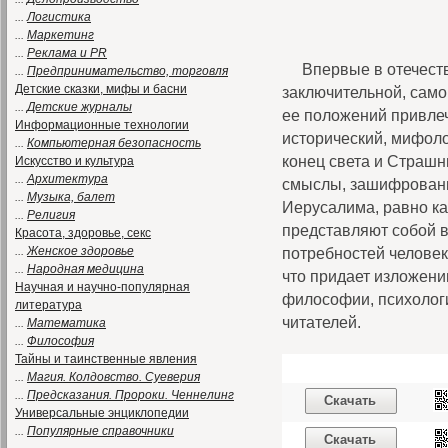
...
Логистика
...
Маркетинг
...
Реклама и PR
Впервые в отечест
...
Предпринимательство, торговля
Детские сказки, мифы и басни
заключительной, само
...
Детские журналы
ее положений привлеч
Информационные технологии
исторический, мифоло
...
Компьютерная безопасность
конец света и Страшн
Искусство и культура
...
Архитектура
смыслы, зашифрованны
...
Музыка, балет
Иерусалима, равно ка
...
Религия
представляют собой 
Красота, здоровье, секс
...
Женское здоровье
потребностей челове
...
Народная медицина
что придает изложени
Научная и научно-популярная
философии, психологи
литература
читателей.
...
Математика
...
Философия
Тайны и таинственные явления
...
Магия. Колдовство. Суеверия
...
Предсказания. Пророки. Ченнелинг
Скачать
Универсальные энциклопедии
...
Популярные справочники
Скачать