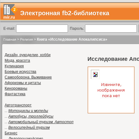
Электронная fb2-библиотека
E-mail:
Пароль:
>
>
Книга «Исследование Апокалипсиса»
Главная
Религия
Дизайн, рукоделие, хобби
Исследование Ап
Мода, красота
Кулинария
Боевые искусства
Самооборона. Выживание
Афоризмы и цитаты
Кинороманы
Фантастика
Автотранспорт
...
Мотоциклы и мопеды
...
Автобусы, троллейбусы
...
Автомобильный туризм. Автостоп
...
Велосипедный туризм
Бизнес
...
Делопроизводство