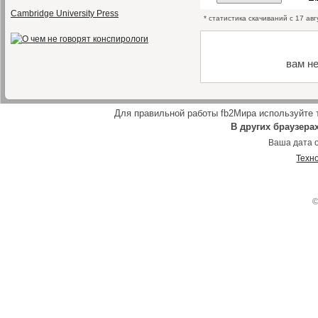
Cambridge University Press
* статистика скачиваний с 17 ав
вам н
Для правильной работы fb2Мира используйте
В других браузера
Ваша дата о
Техн
©