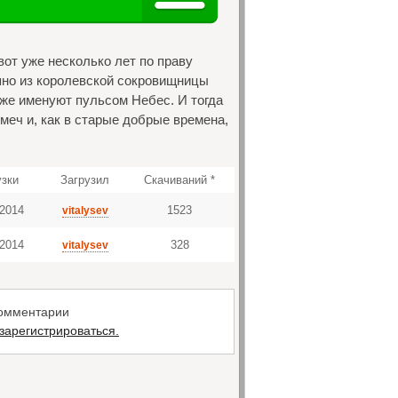
вот уже несколько лет по праву
апно из королевской сокровищницы
же именуют пульсом Небес. И тогда
 меч и, как в старые добрые времена,
узки
Загрузил
Скачиваний *
 2014
1523
vitalysev
 2014
328
vitalysev
комментарии
зарегистрироваться.