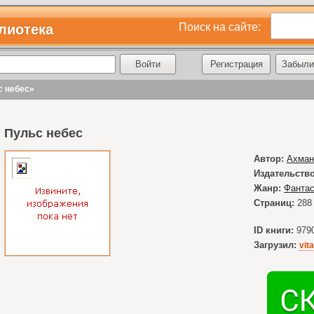
Поиск на сайте:
лиотека
Регистрация
Забыли
с небес»
Пульс небес
Автор:
Ахман
Издательство
Жанр:
Фантас
Страниц:
288
ID книги:
979
Загрузил:
vit