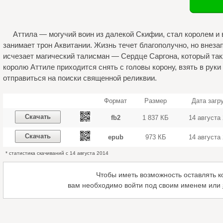
Аттила — могучий воин из далекой Скифии, стал королем и 
занимает трон Аквитании. Жизнь течет благополучно, но внез
исчезает магический талисман — Сердце Саргона, который так
королю Аттиле приходится снять с головы корону, взять в руки
отправиться на поиски священной реликвии.
Формат
Размер
Дата загр
Скачать
fb2
1 837 КБ
14 августа
Скачать
epub
973 КБ
14 августа
* статистика скачиваний с 14 августа 2014
Чтобы иметь возможность оставлять 
вам необходимо войти под своим именем или