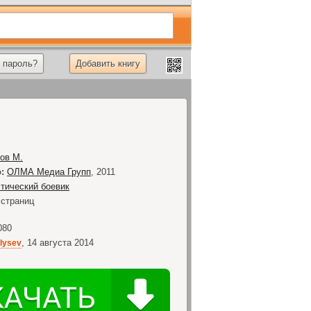
 пароль?
Добавить книгу
ов М.
:
ОЛМА Медиа Групп
,
2011
тический боевик
страниц
080
,
14 августа 2014
alysev