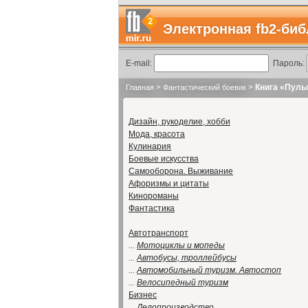
Электронная fb2-биб
E-mail:
Пароль:
>
>
Книга «Пуль
Главная
Фантастический боевик
Дизайн, рукоделие, хобби
Мода, красота
Кулинария
Боевые искусства
Самооборона. Выживание
Афоризмы и цитаты
Кинороманы
Фантастика
Автотранспорт
...
Мотоциклы и мопеды
...
Автобусы, троллейбусы
...
Автомобильный туризм. Автостоп
...
Велосипедный туризм
Бизнес
...
Делопроизводство