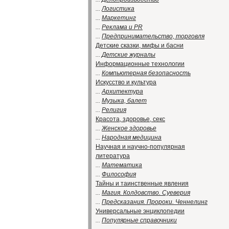
...
Логистика
...
Маркетинг
...
Реклама и PR
...
Предпринимательство, торговля
Детские сказки, мифы и басни
...
Детские журналы
Информационные технологии
...
Компьютерная безопасность
Искусство и культура
...
Архитектура
...
Музыка, балет
...
Религия
Красота, здоровье, секс
...
Женское здоровье
...
Народная медицина
Научная и научно-популярная
литература
...
Математика
...
Философия
Тайны и таинственные явления
...
Магия. Колдовство. Суеверия
...
Предсказания. Пророки. Ченнелинг
Универсальные энциклопедии
...
Популярные справочники