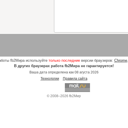
аботы fb2Мира используйте
только последние
версии браузеров:
Chrome
В других браузерах работа fb2Мира не гарантируется!
Ваша дата определена как 08 агуста 2026
Технологии
Правила сайта
© 2008–2026 fb2Мир